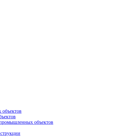
х объектов
бъектов
 промышленных объектов
нструкции