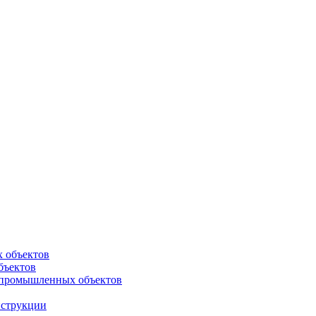
х объектов
бъектов
 промышленных объектов
нструкции