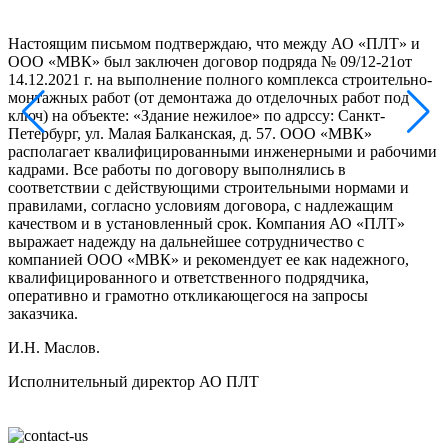
Настоящим письмом подтверждаю, что между АО «ПЛТ» и
Н
ООО «МВК» был заключен договор подряда № 09/12-21от
14.12.2021 г. на выполнение полного комплекса строительно-
б
монтажных работ (от демонтажа до отделочных работ под
в
ключ) на объекте: «Здание нежилое» по адрссу: Санкт-
р
Петербург, ул. Малая Балканская, д. 57. ООО «МВК»
П
располагает квалифицированными инженерными и рабочими
с
кадрами. Все работы по договору выполнялись в
в
соответствии с действующими строительными нормами и
т
правилами, согласно условиям договора, с надлежащим
в
качеством и в установленный срок. Компания АО «ПЛТ»
выражает надежду на дальнейшее сотрудничество с
б
компанией ООО «МВК» и рекомендует ее как надежного,
у
квалифицированного и ответственного подрядчика,
П
оперативно и грамотно откликающегося на запросы
заказчика.
р
с
И.Н. Маслов.
Л
Исполнительный директор АО ПЛТ