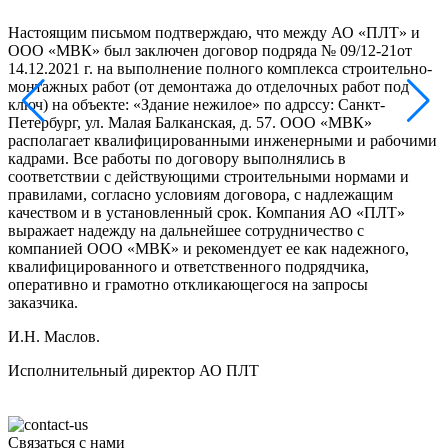
Настоящим письмом подтверждаю, что между АО «ПЛТ» и
Н
ООО «МВК» был заключен договор подряда № 09/12-21от
14.12.2021 г. на выполнение полного комплекса строительно-
б
монтажных работ (от демонтажа до отделочных работ под
в
ключ) на объекте: «Здание нежилое» по адрссу: Санкт-
р
Петербург, ул. Малая Балканская, д. 57. ООО «МВК»
П
располагает квалифицированными инженерными и рабочими
с
кадрами. Все работы по договору выполнялись в
в
соответствии с действующими строительными нормами и
т
правилами, согласно условиям договора, с надлежащим
в
качеством и в установленный срок. Компания АО «ПЛТ»
выражает надежду на дальнейшее сотрудничество с
б
компанией ООО «МВК» и рекомендует ее как надежного,
у
квалифицированного и ответственного подрядчика,
П
оперативно и грамотно откликающегося на запросы
заказчика.
р
с
И.Н. Маслов.
Л
Исполнительный директор АО ПЛТ
Связаться
с нами